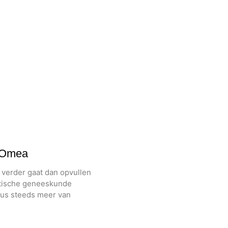
 Omea
e verder gaat dan opvullen
tische geneeskunde
cus steeds meer van