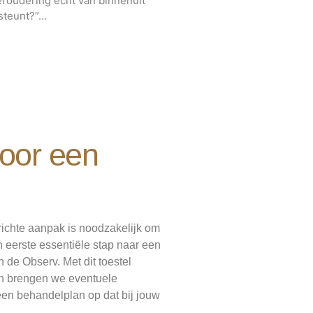
roudering écht van binnenuit
teunt?”...
voor een
richte aanpak is noodzakelijk om
n eerste essentiële stap naar een
de Observ. Met dit toestel
en brengen we eventuele
een behandelplan op dat bij jouw