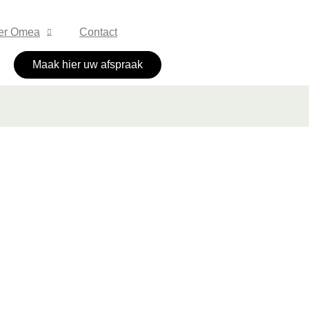
er Omea
Contact
Maak hier uw afspraak