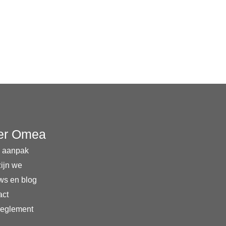
er Omea
 aanpak
ijn we
ws en blog
act
reglement